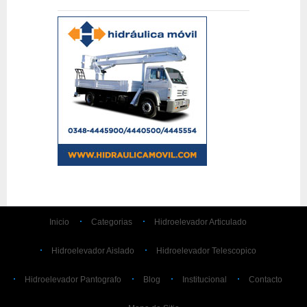
Inicio
Categorias
Hidroelevador Articulado
Hidroelevador Aislado
Hidroelevador Telescopico
Hidroelevador Pantografo
Blog
Institucional
Contacto