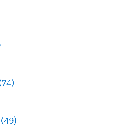
)
(74)
O
(49)