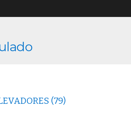
culado
ELEVADORES
(79)