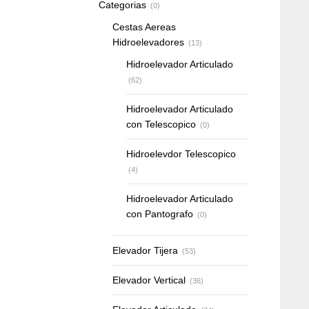
Categorias
(0)
Cestas Aereas
Hidroelevadores
(13)
Hidroelevador Articulado
(62)
Hidroelevador Articulado
con Telescopico
(0)
Hidroelevdor Telescopico
(4)
Hidroelevador Articulado
con Pantografo
(0)
Elevador Tijera
(53)
Elevador Vertical
(36)