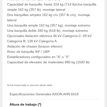
Capacidad de barquilla: hasta 324 kg (714 lb)Una barquilla
simple 162 kg (357 lb), montaje lateral
Dos barquillas simples 162 kg c/u (357 lb c/u), montaje
lateral
Una barquilla simple 162 kg (357 kg), montaje extremo
Una barquilla doble 280 kg (618 lb), montaje extremo
Opcionales:Aislación eléctrica 46 kV Categorìa C; 69 kV
Categorìa B; 138 kV Categorìa A.
Aislación de chases (brazon inferior)
Rotor de barquilla 94º / 180º
Estabilizadores configurados en "A" o "X".
Capacidad de elevador de materiales 680 kg (1500 lb)
Especificaciones Generales AXION AHN 6018
Altura de trabajo (*)
18,4