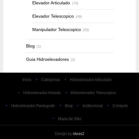
Elevador Articulado
(74)
Elevador Telescopico
(49)
Manipulador Telescopico
(53)
Blog
(1)
Guia Hidroelevadores
(2)
Inicio
Categorias
Hidroelevador Articulado
Hidroelevador Aislado
Hidroelevador Telescopico
Hidroelevador Pantografo
Blog
Institucional
Contacto
Mapa de Sitio
Design by
ideas2