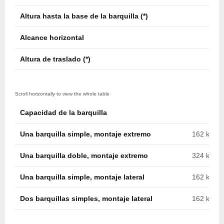
Altura hasta la base de la barquilla (*)
16,9
Alcance horizontal
11,0
Altura de traslado (*)
3,8 m
Capacidad de la barquilla
Una barquilla simple, montaje extremo
162 kg (35
Una barquilla doble, montaje extremo
324 kg (71
Una barquilla simple, montaje lateral
162 kg (35
Dos barquillas simples, montaje lateral
162 kg c/u