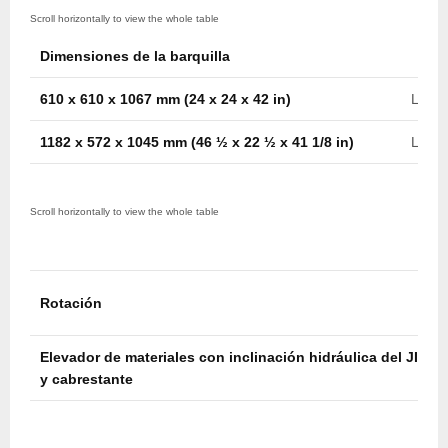
Dimensiones de la barquilla
610 x 610 x 1067 mm (24 x 24 x 42 in)
Later
1182 x 572 x 1045 mm (46 ½ x 22 ½ x 41 1/8 in)
Later
Rotación
Elevador de materiales con inclinación hidráulica del JIB
y cabrestante