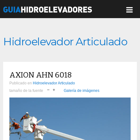
Hidroelevador Articulado
AXION AHN 6018
Publicado en
Hidroelevador Articulado
tamaño de la fuente
Galería de imágenes