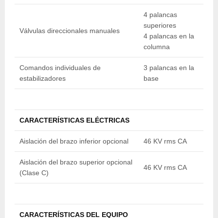
4 palancas
4
superiores
s
Válvulas direccionales manuales
4 palancas en la
4
columna
c
Comandos individuales de
3 palancas en la
3
estabilizadores
base
b
CARACTERÍSTICAS ELÉCTRICAS
Aislación del brazo inferior opcional
46 KV rms CA
4
Aislación del brazo superior opcional
46 KV rms CA
4
(Clase C)
CARACTERÍSTICAS DEL EQUIPO