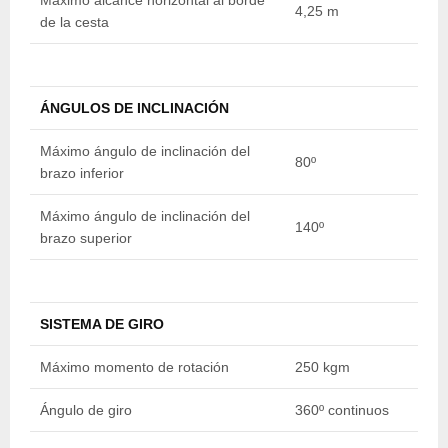
Máximo alcance horizontal al borde
4,25 m
5
de la cesta
ÁNGULOS DE INCLINACIÓN
Máximo ángulo de inclinación del
80º
8
brazo inferior
Máximo ángulo de inclinación del
140º
1
brazo superior
SISTEMA DE GIRO
Máximo momento de rotación
250 kgm
2
Ángulo de giro
360º continuos
3