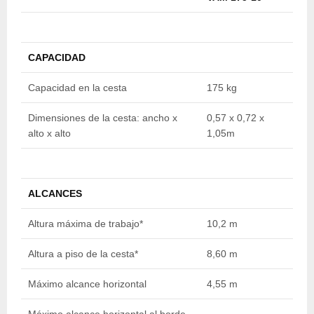
CAPACIDAD
Capacidad en la cesta
175 kg
1
Dimensiones de la cesta: ancho x
0,57 x 0,72 x
0
alto x alto
1,05m
1
ALCANCES
Altura máxima de trabajo*
10,2 m
1
Altura a piso de la cesta*
8,60 m
1
Máximo alcance horizontal
4,55 m
5