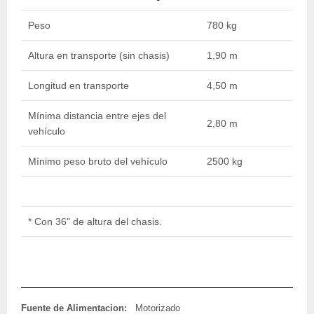
Peso
780 kg
8
Altura en transporte (sin chasis)
1,90 m
1
Longitud en transporte
4,50 m
5
Mínima distancia entre ejes del
2,80 m
3
vehículo
Mínimo peso bruto del vehículo
2500 kg
3
* Con 36" de altura del chasis.
Fuente de Alimentacion:
Motorizado