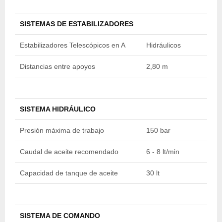
SISTEMAS DE ESTABILIZADORES
Estabilizadores Telescópicos en A
Hidráulicos
H
Distancias entre apoyos
2,80 m
2
SISTEMA HIDRÁULICO
Presión máxima de trabajo
150 bar
1
Caudal de aceite recomendado
6 - 8 lt/min
6
Capacidad de tanque de aceite
30 lt
30
SISTEMA DE COMANDO