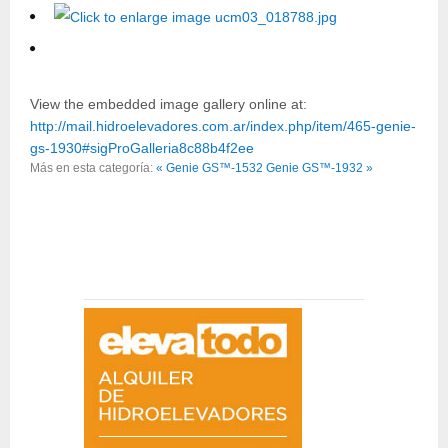
View the embedded image gallery online at:
http://mail.hidroelevadores.com.ar/index.php/item/465-genie-
gs-1930#sigProGalleria8c88b4f2ee
Más en esta categoría:
« Genie GS™-1532
Genie GS™-1932 »