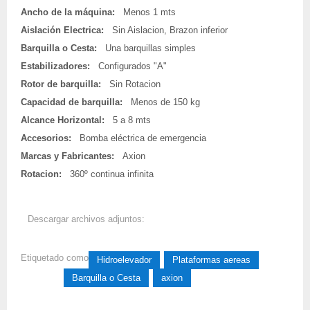
Ancho de la máquina:
Menos 1 mts
Aislación Electrica:
Sin Aislacion, Brazon inferior
Barquilla o Cesta:
Una barquillas simples
Estabilizadores:
Configurados "A"
Rotor de barquilla:
Sin Rotacion
Capacidad de barquilla:
Menos de 150 kg
Alcance Horizontal:
5 a 8 mts
Accesorios:
Bomba eléctrica de emergencia
Marcas y Fabricantes:
Axion
Rotacion:
360º continua infinita
Descargar archivos adjuntos:
Axion-serie-m_2.pdf
Etiquetado como
Hidroelevador
Plataformas aereas
Barquilla o Cesta
axion