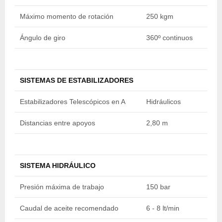
Máximo momento de rotación
250 kgm
2
Ángulo de giro
360º continuos
3
SISTEMAS DE ESTABILIZADORES
Estabilizadores Telescópicos en A
Hidráulicos
H
Distancias entre apoyos
2,80 m
2
SISTEMA HIDRÁULICO
Presión máxima de trabajo
150 bar
1
Caudal de aceite recomendado
6 - 8 lt/min
6