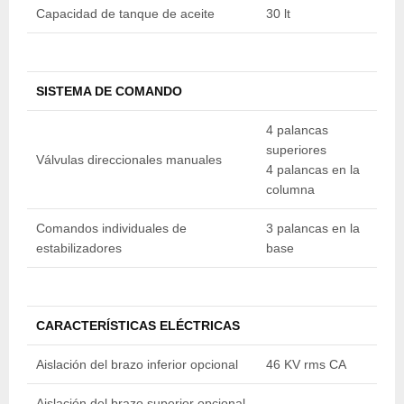
Capacidad de tanque de aceite
30 lt
30
SISTEMA DE COMANDO
4 palancas
4
superiores
s
Válvulas direccionales manuales
4 palancas en la
4
columna
c
Comandos individuales de
3 palancas en la
3
estabilizadores
base
b
CARACTERÍSTICAS ELÉCTRICAS
Aislación del brazo inferior opcional
46 KV rms CA
4
Aislación del brazo superior opcional