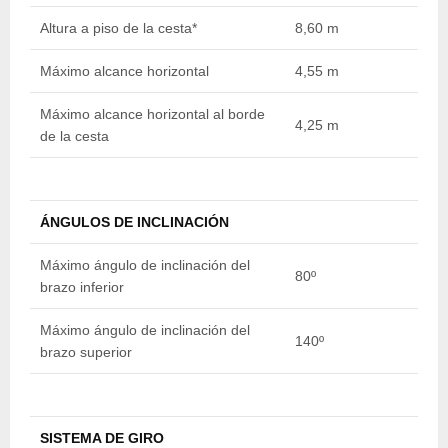
Altura a piso de la cesta*
8,60 m
1
Máximo alcance horizontal
4,55 m
5
Máximo alcance horizontal al borde
4,25 m
5
de la cesta
ÁNGULOS DE INCLINACIÓN
Máximo ángulo de inclinación del
80º
8
brazo inferior
Máximo ángulo de inclinación del
140º
1
brazo superior
SISTEMA DE GIRO