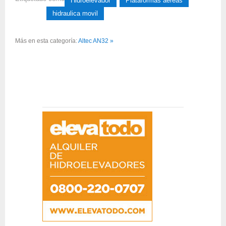
Hidroelevador
Plataformas aereas
hidraulica movil
Más en esta categoría:
Altec AN32 »