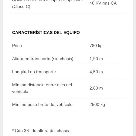
46 KV rms CA
4
(Clase C)
CARACTERÍSTICAS DEL EQUIPO
Peso
780 kg
8
Altura en transporte (sin chasis)
1,90 m
1
Longitud en transporte
4,50 m
5
Mínima distancia entre ejes del
2,80 m
3
vehículo
Mínimo peso bruto del vehículo
2500 kg
3
* Con 36" de altura del chasis.