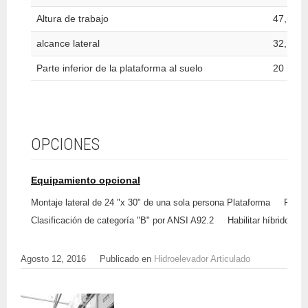
Altura de trabajo
47,6 pi
alcance lateral
32,1 pie
Parte inferior de la plataforma al suelo
20 pulg
OPCIONES
Equipamiento opcional
Montaje lateral de 24 "x 30" de una sola persona Plataforma
Plataf
Clasificación de categoría "B" por ANSI A92.2
Habilitar híbrido
Agosto 12, 2016
Publicado en
Hidroelevador Articulado