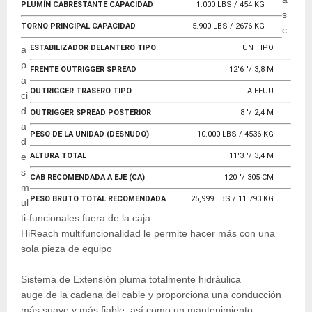
PLUMÍN CABRESTANTE CAPACIDAD
1.000 LBS / 454 KG
s
TORNO PRINCIPAL CAPACIDAD
5.900 LBS / 2676 KG
c
ESTABILIZADOR DELANTERO TIPO
UN TIPO
a
p
FRENTE OUTRIGGER SPREAD
12'6 "/ 3,8 M
a
OUTRIGGER TRASERO TIPO
A-EEUU
ci
d
OUTRIGGER SPREAD POSTERIOR
8 '/ 2,4 M
a
PESO DE LA UNIDAD (DESNUDO)
10.000 LBS / 4536 KG
d
e
ALTURA TOTAL
11'3 "/ 3,4 M
s
CAB RECOMENDADA A EJE (CA)
120 "/ 305 CM
m
PESO BRUTO TOTAL RECOMENDADA
25,999 LBS / 11 793 KG
ul
ti-funcionales fuera de la caja
HiReach multifuncionalidad le permite hacer más con una
sola pieza de equipo
Sistema de Extensión pluma totalmente hidráulica
auge de la cadena del cable y proporciona una conducción
más suave y más fiable, así como un mantenimiento