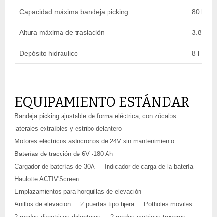
Capacidad máxima bandeja picking
80 kg
Altura máxima de traslación
3.8 m
Depósito hidráulico
8 l
EQUIPAMIENTO ESTÁNDAR
Bandeja picking ajustable de forma eléctrica, con zócalos
laterales extraíbles y estribo delantero
Motores eléctricos asíncronos de 24V sin mantenimiento
Baterías de tracción de 6V -180 Ah
Cargador de baterías de 30A
Indicador de carga de la batería
Haulotte ACTIV'Screen
Emplazamientos para horquillas de elevación
Anillos de elevación
2 puertas tipo tijera
Potholes móviles
2 ruedas directrices delanteras
2 ruedas motrices traseras