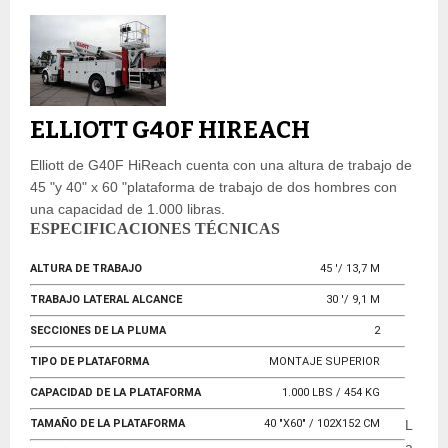
ELLIOTT G40F HIREACH
Elliott de G40F HiReach cuenta con una altura de trabajo de
45 "y 40" x 60 "plataforma de trabajo de dos hombres con
una capacidad de 1.000 libras.
ESPECIFICACIONES TÉCNICAS
ALTURA DE TRABAJO
45 '/ 13,7 M
TRABAJO LATERAL ALCANCE
30 '/ 9,1 M
SECCIONES DE LA PLUMA
2
TIPO DE PLATAFORMA
MONTAJE SUPERIOR
CAPACIDAD DE LA PLATAFORMA
1.000 LBS / 454 KG
TAMAÑO DE LA PLATAFORMA
40 "X60" / 102X152 CM
L
a