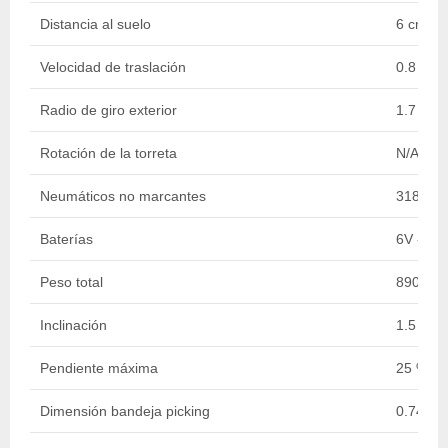
Distancia al suelo
6 cm
Velocidad de traslación
0.8 - 4.
Radio de giro exterior
1.7 m
Rotación de la torreta
N/A
Neumáticos no marcantes
318 x 
Baterías
6V - 18
Peso total
890 kg
Inclinación
1.5 ° / 3
Pendiente máxima
25 %
Dimensión bandeja picking
0.74 x 