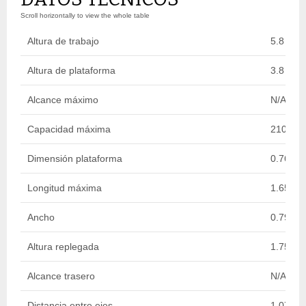
Altura de trabajo
5.8 m
Altura de plataforma
3.8 m
Alcance máximo
N/A
Capacidad máxima
210 kg
Dimensión plataforma
0.76 x 
Longitud máxima
1.65 m
Ancho
0.79 m
Altura replegada
1.75 m
Alcance trasero
N/A
Distancia entre ejes
1.07 m