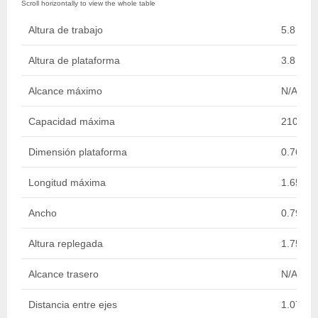
Altura de trabajo
5.8 m
Altura de plataforma
3.8 m
Alcance máximo
N/A
Capacidad máxima
210 kg
Dimensión plataforma
0.76 x 
Longitud máxima
1.65 m
Ancho
0.79 m
Altura replegada
1.75 m
Alcance trasero
N/A
Distancia entre ejes
1.07 m