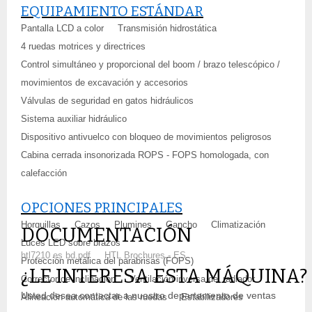
EQUIPAMIENTO ESTÁNDAR
Pantalla LCD a color
Transmisión hidrostática
4 ruedas motrices y directrices
Control simultáneo y proporcional del boom / brazo telescópico /
movimientos de excavación y accesorios
Válvulas de seguridad en gatos hidráulicos
Sistema auxiliar hidráulico
Dispositivo antivuelco con bloqueo de movimientos peligrosos
Cabina cerrada insonorizada ROPS - FOPS homologada, con
calefacción
OPCIONES PRINCIPALES
Horquillas
Cazos
Plumines
Gancho
Climatización
DOCUMENTACIÓN
Luces LED sobre brazos
htl7210 es bd.pdf
HTL Brochures - ES
Protección metálica del parabrisas (FOPS)
¿LE INTERESA ESTA MÁQUINA?
Corrector de inclinación
Ventilación inversa del radiador
Usted desea contactar a nuestro departamento de ventas
Alineación automática de las ruedas
Estabilizadores