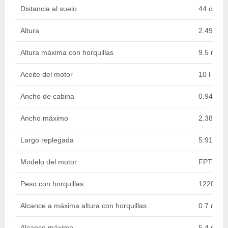
Distancia al suelo
44 cm
Altura
2.49 m
Altura máxima con horquillas
9.5 m
Aceite del motor
10 l
Ancho de cabina
0.94 m
Ancho máximo
2.38 m
Largo replegada
5.91 m
Modelo del motor
FPT TIER
Peso con horquillas
12200 k
Alcance a máxima altura con horquillas
0.7 m
Alcance máximo
5.4 m