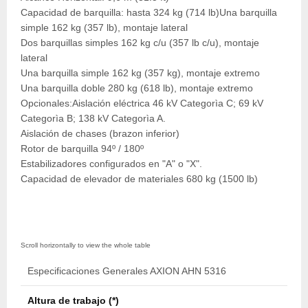
Capacidad de barquilla: hasta 324 kg (714 lb)Una barquilla
simple 162 kg (357 lb), montaje lateral
Dos barquillas simples 162 kg c/u (357 lb c/u), montaje
lateral
Una barquilla simple 162 kg (357 kg), montaje extremo
Una barquilla doble 280 kg (618 lb), montaje extremo
Opcionales:Aislación eléctrica 46 kV Categorìa C; 69 kV
Categorìa B; 138 kV Categorìa A.
Aislación de chases (brazon inferior)
Rotor de barquilla 94º / 180º
Estabilizadores configurados en "A" o "X".
Capacidad de elevador de materiales 680 kg (1500 lb)
Especificaciones Generales AXION AHN 5316
Altura de trabajo (*)
16,1