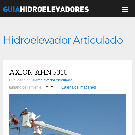
Hidroelevador Articulado
AXION AHN 5316
Publicado en
Hidroelevador Articulado
tamaño de la fuente
Galería de imágenes