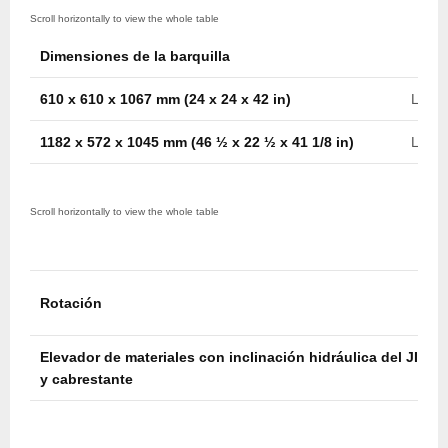
Dimensiones de la barquilla
610 x 610 x 1067 mm (24 x 24 x 42 in)
Later
1182 x 572 x 1045 mm (46 ½ x 22 ½ x 41 1/8 in)
Later
Rotación
Elevador de materiales con inclinación hidráulica del JIB
y cabrestante