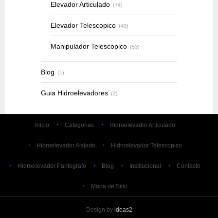
Elevador Articulado
(74)
Elevador Telescopico
(49)
Manipulador Telescopico
(53)
Blog
(1)
Guia Hidroelevadores
(2)
Inicio
Categorias
Hidroelevador Articulado
Hidroelevador Aislado
Hidroelevador Telescopico
Hidroelevador Pantografo
Blog
Institucional
Contacto
Mapa de Sitio
Design by
ideas2