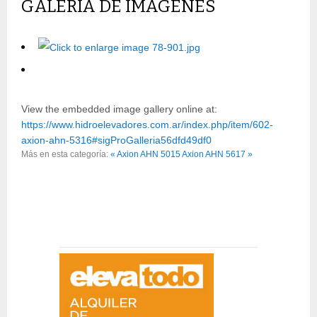
GALERÍA DE IMÁGENES
View the embedded image gallery online at:
https://www.hidroelevadores.com.ar/index.php/item/602-
axion-ahn-5316#sigProGalleria56dfd49df0
Más en esta categoría:
« Axion AHN 5015
Axion AHN 5617 »