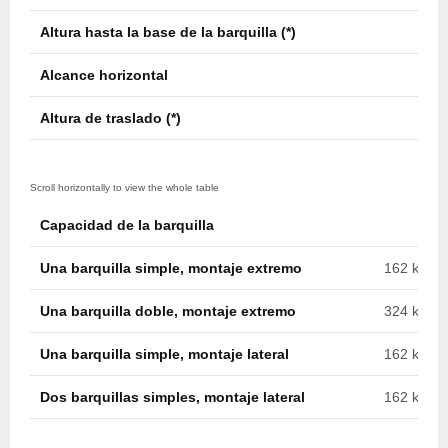
Altura hasta la base de la barquilla (*)
14,6
Alcance horizontal
9,6 m
Altura de traslado (*)
3,8 m
Capacidad de la barquilla
Una barquilla simple, montaje extremo
162 kg (35
Una barquilla doble, montaje extremo
324 kg (71
Una barquilla simple, montaje lateral
162 kg (35
Dos barquillas simples, montaje lateral
162 kg c/u