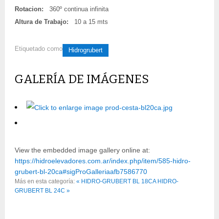
Rotacion:
360º continua infinita
Altura de Trabajo:
10 a 15 mts
Etiquetado como
Hidrogrubert
GALERÍA DE IMÁGENES
View the embedded image gallery online at:
https://hidroelevadores.com.ar/index.php/item/585-hidro-
grubert-bl-20ca#sigProGalleriaafb7586770
Más en esta categoría:
« HIDRO-GRUBERT BL 18CA
HIDRO-
GRUBERT BL 24C »