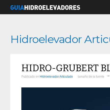
Hidroelevador Arti
HIDRO-GRUBERT BL
Publicado en
Hidroelevador Articulado
tamaño de la fuente