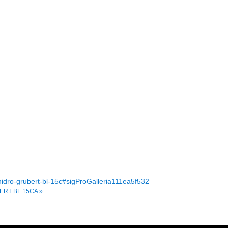
hidro-grubert-bl-15c#sigProGalleria111ea5f532
RT BL 15CA »