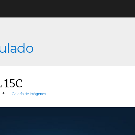
culado
 15C
Galería de imágenes