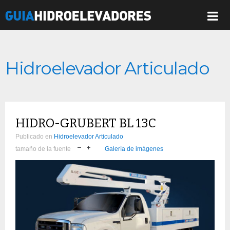
Hidroelevador Articulado
HIDRO-GRUBERT BL 13C
Publicado en
Hidroelevador Articulado
tamaño de la fuente
Galería de imágenes