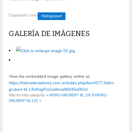
Etiquetado como
Hidrogrubert
GALERÍA DE IMÁGENES
View the embedded image gallery online at:
https://hidroelevadores.com.ar/index.php/item/577-hidro-
grubert-bl-13c#sigProGalleria96935e062d
Más en esta categoría:
« HIDRO-GRUBERT BL 10CA
HIDRO-
GRUBERT BL13C »