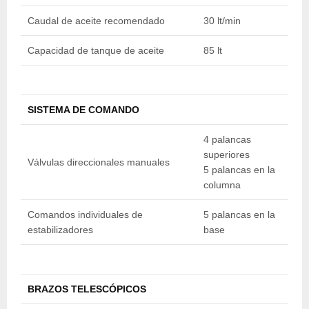
Caudal de aceite recomendado
30 lt/min
3
Capacidad de tanque de aceite
85 lt
85
SISTEMA DE COMANDO
4 palancas
4
superiores
s
Válvulas direccionales manuales
5 palancas en la
5
columna
c
Comandos individuales de
5 palancas en la
5
estabilizadores
base
b
BRAZOS TELESCÓPICOS