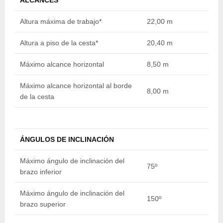
ALCANCES
Altura máxima de trabajo*
22,00 m
2
Altura a piso de la cesta*
20,40 m
2
Máximo alcance horizontal
8,50 m
8
Máximo alcance horizontal al borde
8,00 m
8
de la cesta
ÁNGULOS DE INCLINACIÓN
Máximo ángulo de inclinación del
75º
7
brazo inferior
Máximo ángulo de inclinación del
150º
1
brazo superior