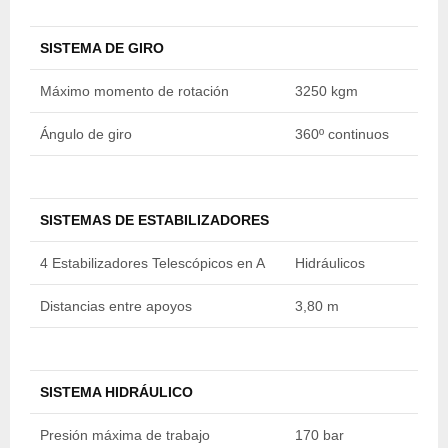
SISTEMA DE GIRO
Máximo momento de rotación
3250 kgm
3
Ángulo de giro
360º continuos
3
SISTEMAS DE ESTABILIZADORES
4 Estabilizadores Telescópicos en A
Hidráulicos
H
Distancias entre apoyos
3,80 m
3
SISTEMA HIDRÁULICO
Presión máxima de trabajo
170 bar
1