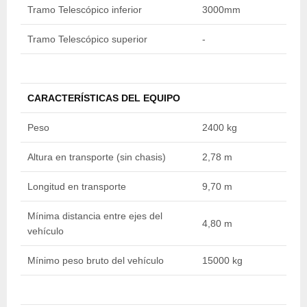
Tramo Telescópico inferior
3000mm
3
Tramo Telescópico superior
-
3
CARACTERÍSTICAS DEL EQUIPO
Peso
2400 kg
2
Altura en transporte (sin chasis)
2,78 m
2
Longitud en transporte
9,70 m
9
Mínima distancia entre ejes del
4,80 m
4
vehículo
Mínimo peso bruto del vehículo
15000 kg
1