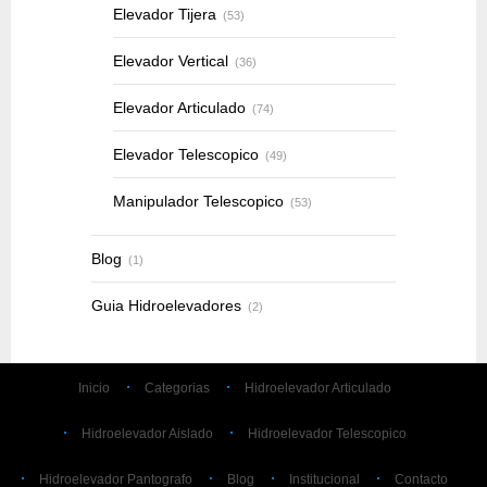
Elevador Tijera
(53)
Elevador Vertical
(36)
Elevador Articulado
(74)
Elevador Telescopico
(49)
Manipulador Telescopico
(53)
Blog
(1)
Guia Hidroelevadores
(2)
Inicio
Categorias
Hidroelevador Articulado
Hidroelevador Aislado
Hidroelevador Telescopico
Hidroelevador Pantografo
Blog
Institucional
Contacto