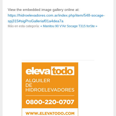
View the embedded image gallery online at:
https://hidroelevadores.com.ar/index.php/item/548-socage-
spj315#sigProGalleriaf01a4dea7a
Más en esta categoría:
« Manitou 90 V'Air
Socage T315 forSte »