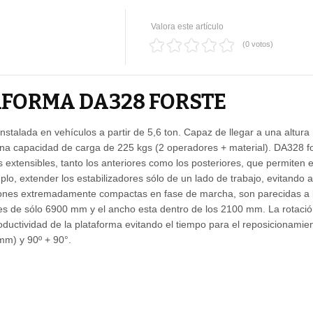
Valora este artículo
(0 votos)
FORMA DA328 FORSTE
nstalada en vehículos a partir de 5,6 ton. Capaz de llegar a una altur
una capacidad de carga de 225 kgs (2 operadores + material). DA328 f
s extensibles, tanto los anteriores como los posteriores, que permiten
plo, extender los estabilizadores sólo de un lado de trabajo, evitando as
iones extremadamente compactas en fase de marcha, son parecidas a l
to es de sólo 6900 mm y el ancho esta dentro de los 2100 mm. La rotació
oductividad de la plataforma evitando el tiempo para el reposicionamien
mm) y 90º + 90°.