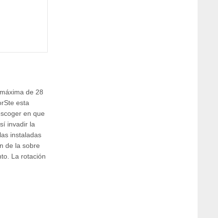
a máxima de 28
orSte esta
 escoger en que
í invadir la
as instaladas
n de la sobre
to. La rotación