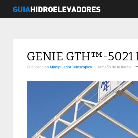
GENIE GTH™-5021 
Publicado en
Manipulador Telescopico
tamaño de la fuente