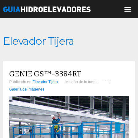
Elevador Tijera
GENIE GS™-3384RT
Publicado en
Elevador Tijera
tamaño de la fuente
Galería de imágenes