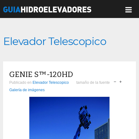
Elevador Telescopico
GENIE S™-120HD
Publicado en
Elevador Telescopico
tamaño de la fuente
Galería de imágenes