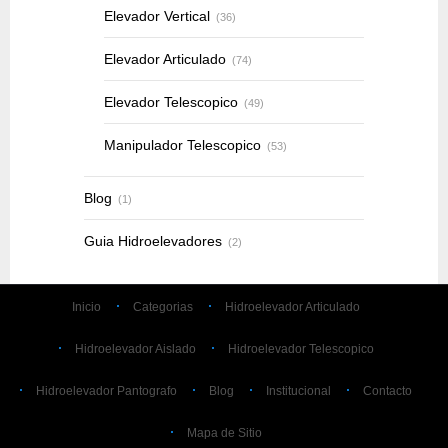
Elevador Vertical
(36)
Elevador Articulado
(74)
Elevador Telescopico
(49)
Manipulador Telescopico
(53)
Blog
(1)
Guia Hidroelevadores
(2)
Inicio
Categorias
Hidroelevador Articulado
Hidroelevador Aislado
Hidroelevador Telescopico
Hidroelevador Pantografo
Blog
Institucional
Contacto
Mapa de Sitio