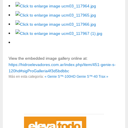
View the embedded image gallery online at:
https://hidroelevadores.com.ar/index.php/item/451-genie-s-
120hd#sigProGalleria4f3d5bdbbc
Más en esta categoría:
« Genie S™-100HD
Genie S™-40 Trax »