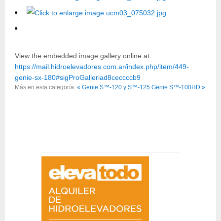
View the embedded image gallery online at:
https://mail.hidroelevadores.com.ar/index.php/item/449-
genie-sx-180#sigProGalleriad8ceccccb9
Más en esta categoría:
« Genie S™-120 y S™-125
Genie S™-100HD »