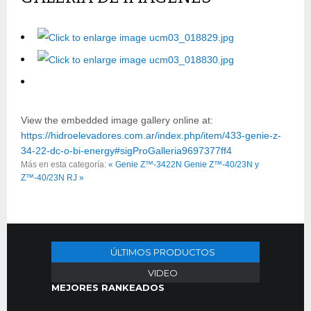
View the embedded image gallery online at:
https://hidroelevadores.com.ar/index.php/item/433-genie-z-
34-22-dc-o-bi-energy#sigProGalleria9697377ff4
Más en esta categoría:
« Genie Z™-3422N
Genie Z™-40/23N y
Z™-40/23N RJ »
ÚLTIMOS PRODUCTOS
VIDEO
MEJORES RANKEADOS