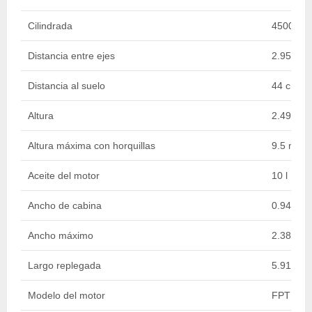
Cilindrada
4500 cm
Distancia entre ejes
2.95 m
Distancia al suelo
44 cm
Altura
2.49 m
Altura máxima con horquillas
9.5 m
Aceite del motor
10 l
Ancho de cabina
0.94 m
Ancho máximo
2.38 m
Largo replegada
5.91 m
Modelo del motor
FPT TIER