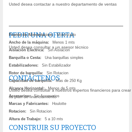
Usted desea contactar a nuestro departamento de ventas
PEDIR UNA OFERTA
Fuente de Alimentacion:
Motorizado
Ancho de la máquina:
Menos 1 mts
Usted desea consultar a un asesor técnico
Aislación Electrica:
Sin Aislacion
Barquilla o Cesta:
Una barquillas simples
Estabilizadores:
Sin Estabilizador
Rotor de barquilla:
Sin Rotacion
CONTÁCTENOS
Capacidad de barquilla:
Mas de 250 Kg
Alcance Horizontal:
Menos de 5 mts
Usted desea consultar a nuestros expertos financieros para crear
Accesorios:
Sin Accesorios
su plan de financiamiento
Marcas y Fabricantes:
Houlotte
Rotacion:
Sin Rotacion
Altura de Trabajo:
5 a 10 mts
CONSTRUIR SU PROYECTO