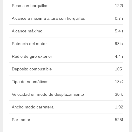
Peso con horquillas
12200 k
Alcance a máxima altura con horquillas
0.7 m
Alcance máximo
5.4 m
Potencia del motor
93kW @ 
Radio de giro exterior
4.4 m
Depósito combustible
105 l
Tipo de neumáticos
18x22.5"
Velocidad en modo de desplazamiento
30 km/h
Ancho modo carretera
1.92 m
Par motor
525Nm 