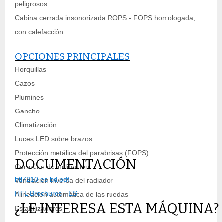
peligrosos
Cabina cerrada insonorizada ROPS - FOPS homologada,
con calefacción
OPCIONES PRINCIPALES
Horquillas
Cazos
Plumines
Gancho
Climatización
Luces LED sobre brazos
Protección metálica del parabrisas (FOPS)
DOCUMENTACIÓN
Corrector de inclinación
htl7210 es bd.pdf
Ventilación inversa del radiador
HTL Brochures - ES
Alineación automática de las ruedas
¿LE INTERESA ESTA MÁQUINA?
Estabilizadores