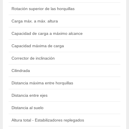
Rotación superior de las horquillas
18
Carga máx. a máx. altura
25
Capacidad de carga a máximo alcance
50
Capacidad máxima de carga
36
Corrector de inclinación
10
Cilindrada
44
Distancia máxima entre horquillas
13
Distancia entre ejes
2.
Distancia al suelo
50
Altura total - Estabilizadores replegados
2.