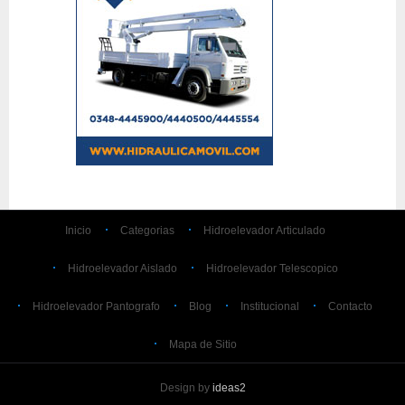
Inicio
Categorias
Hidroelevador Articulado
Hidroelevador Aislado
Hidroelevador Telescopico
Hidroelevador Pantografo
Blog
Institucional
Contacto
Mapa de Sitio
Design by
ideas2