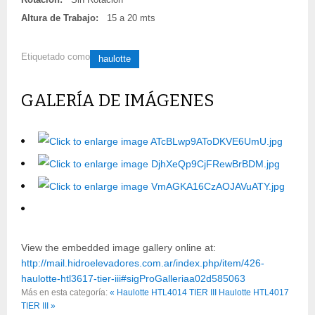
Altura de Trabajo:
15 a 20 mts
Etiquetado como
haulotte
GALERÍA DE IMÁGENES
View the embedded image gallery online at:
http://mail.hidroelevadores.com.ar/index.php/item/426-
haulotte-htl3617-tier-iii#sigProGalleriaa02d585063
Más en esta categoría:
« Haulotte HTL4014 TIER III
Haulotte HTL4017
TIER III »