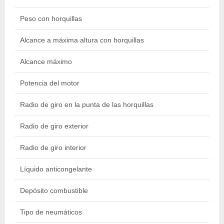
Peso con horquillas
11
Alcance a máxima altura con horquillas
2.
Alcance máximo
12
Potencia del motor
7
Radio de giro en la punta de las horquillas
6.
Radio de giro exterior
4.
Radio de giro interior
2.
Líquido anticongelante
18
Depósito combustible
13
Tipo de neumáticos
40