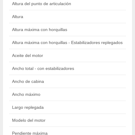
Altura del punto de articulación
1.
Altura
2.
Altura máxima con horquillas
16
Altura máxima con horquillas - Estabilizadores replegados
2.
Aceite del motor
7 l
Ancho total - con estabilizadores
3.
Ancho de cabina
0.
Ancho máximo
2.
Largo replegada
6.
Modelo del motor
PE
Pendiente máxima
45