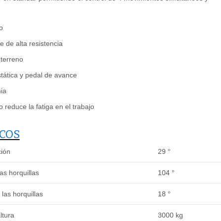
o
 de alta resistencia
terreno
tática y pedal de avance
ia
 reduce la fatiga en el trabajo
ICOS
ión
29 °
las horquillas
104 °
las horquillas
18 °
ltura
3000 kg