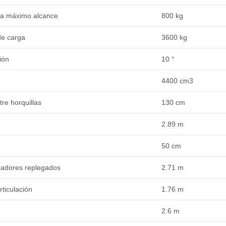
 a máximo alcance
800 kg
e carga
3600 kg
ión
10 °
4400 cm3
re horquillas
130 cm
2.89 m
50 cm
lizadores replegados
2.71 m
rticulación
1.76 m
2.6 m