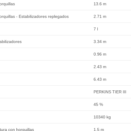
rquillas
13.6 m
rquillas - Estabilizadores replegados
2.71 m
7 l
abilizadores
3.34 m
0.96 m
2.43 m
6.43 m
PERKINS TIER III
45 %
10340 kg
ura con horquillas
1.5 m