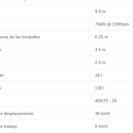
9.8 m
70kW @ 2300rpm
unta de las horquillas
6.25 m
r
4.5 m
r
2.5 m
te
18 l
e
130 l
405/70 - 24
de desplazamiento
30 km/h
e trabajo
8 km/h