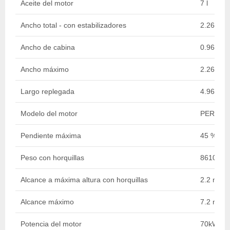
Aceite del motor
7 l
Ancho total - con estabilizadores
2.26 m
Ancho de cabina
0.96 m
Ancho máximo
2.26 m
Largo replegada
4.96 m
Modelo del motor
PERKINS 
Pendiente máxima
45 %
Peso con horquillas
8610 kg
Alcance a máxima altura con horquillas
2.2 m
Alcance máximo
7.2 m
Potencia del motor
70kW @ 