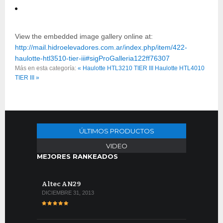
View the embedded image gallery online at:
http://mail.hidroelevadores.com.ar/index.php/item/422-
haulotte-htl3510-tier-iii#sigProGalleria122ff76307
Más en esta categoría:
« Haulotte HTL3210 TIER III
Haulotte HTL4010
TIER III »
ÚLTIMOS PRODUCTOS
VIDEO
MEJORES RANKEADOS
Altec AN29
DICIEMBRE 31, 2013