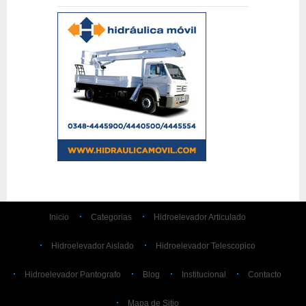
Inicio
Categorias
Hidroelevador Articulado
Hidroelevador Aislado
Hidroelevador Telescopico
Hidroelevador Pantografo
Blog
Institucional
Contacto
Mapa de Sitio