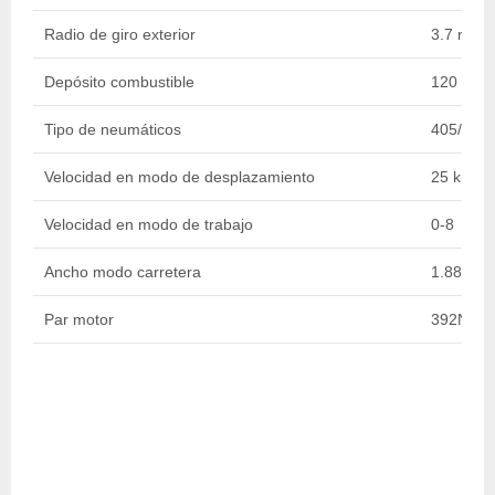
Radio de giro exterior
3.7 m
Depósito combustible
120 l
Tipo de neumáticos
405/70 -
Velocidad en modo de desplazamiento
25 km/h
Velocidad en modo de trabajo
0-8
Ancho modo carretera
1.88 m
Par motor
392Nm 