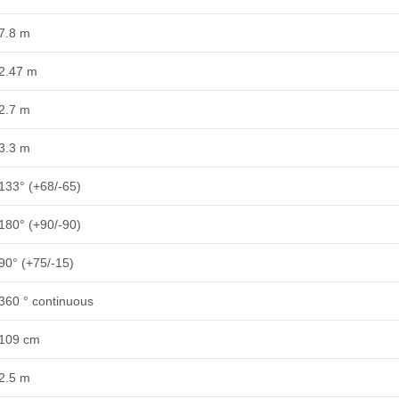
7.8 m
2.47 m
2.7 m
3.3 m
133° (+68/-65)
180° (+90/-90)
90° (+75/-15)
360 ° continuous
109 cm
2.5 m