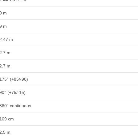
9 m
9 m
2.47 m
2.7 m
2.7 m
175° (+85/-90)
90° (+75/-15)
360° continuous
109 cm
2.5 m