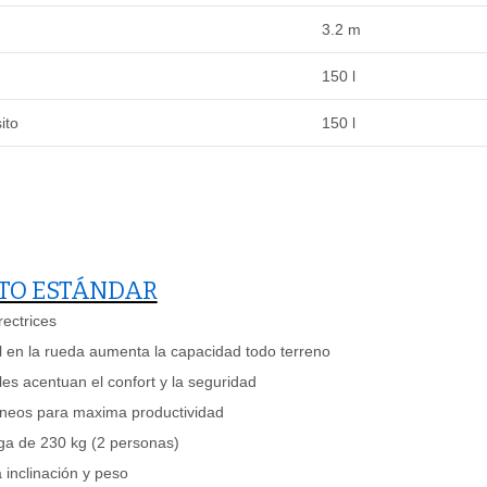
3.2 m
150 l
ito
150 l
TO ESTÁNDAR
rectrices
l en la rueda aumenta la capacidad todo terreno
es acentuan el confort y la seguridad
áneos para maxima productividad
ga de 230 kg (2 personas)
 inclinación y peso