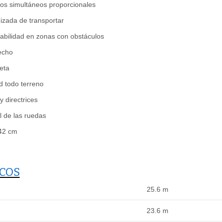
os simultáneos proporcionales
zada de transportar
abilidad en zonas con obstáculos
echo
reta
d todo terreno
y directrices
l de las ruedas
 42 cm
ICOS
25.6 m
23.6 m