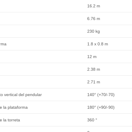
16.2 m
n
6.76 m
230 kg
orma
1.8 x 0.8 m
12 m
2.38 m
2.71 m
o vertical del pendular
140° (+70/-70)
e la plataforma
180° (+90/-90)
 la torreta
360 °