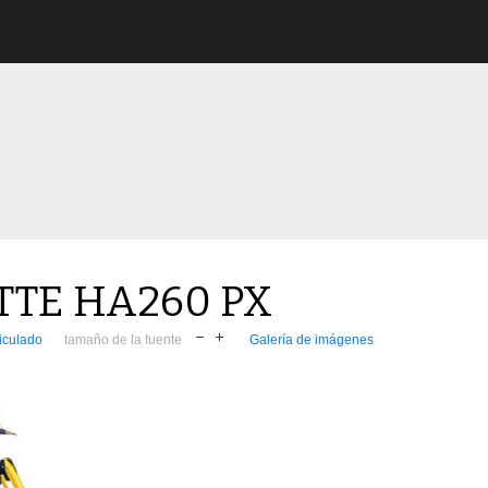
TE HA260 PX
iculado
tamaño de la fuente
Galería de imágenes