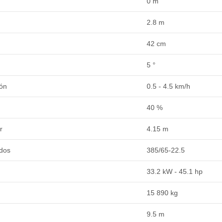
0 m
2.8 m
42 cm
5 °
ión
0.5 - 4.5 km/h
40 %
r
4.15 m
dos
385/65-22.5
33.2 kW - 45.1 hp
15 890 kg
9.5 m