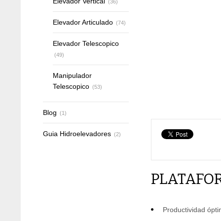
Elevador Vertical
(36)
Elevador Articulado
(74)
Elevador Telescopico
(49)
Manipulador
Telescopico
(53)
Blog
(1)
Guia Hidroelevadores
(2)
PLATAFOR
Productividad ópt