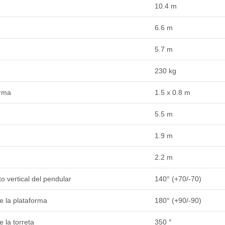
10.4 m
6.6 m
n
5.7 m
230 kg
orma
1.5 x 0.8 m
5.5 m
1.9 m
2.2 m
o vertical del pendular
140° (+70/-70)
e la plataforma
180° (+90/-90)
 la torreta
350 °