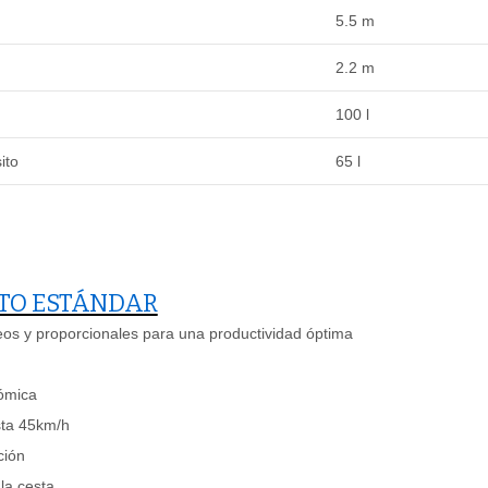
5.5 m
2.2 m
100 l
ito
65 l
TO ESTÁNDAR
os y proporcionales para una productividad óptima
ómica
sta 45km/h
ción
la cesta