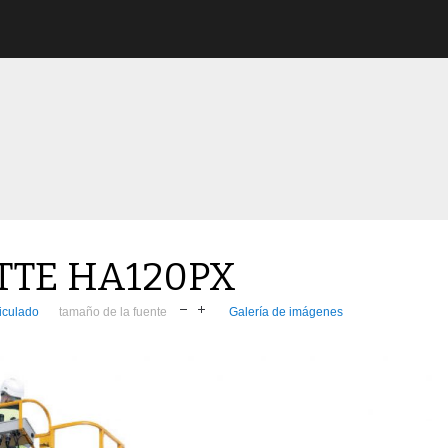
TE HA120PX
iculado
tamaño de la fuente
Galería de imágenes