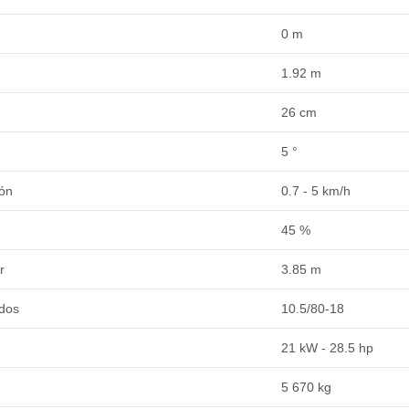
0 m
1.92 m
26 cm
5 °
ión
0.7 - 5 km/h
45 %
r
3.85 m
dos
10.5/80-18
21 kW - 28.5 hp
5 670 kg