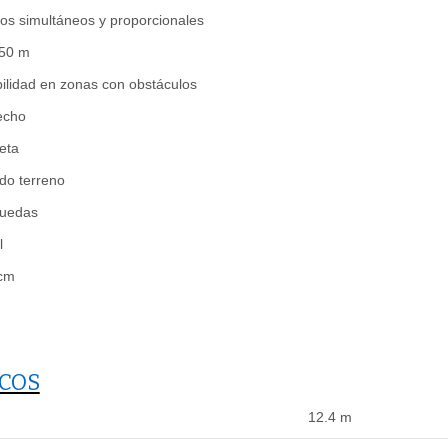
os simultáneos y proporcionales
,50 m
ilidad en zonas con obstáculos
echo
reta
do terreno
ruedas
l
 cm
ICOS
12.4 m