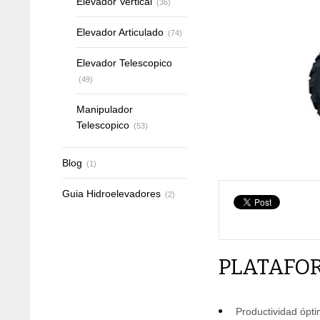
Elevador Vertical
(36)
Elevador Articulado
(74)
Elevador Telescopico
(49)
Manipulador
Telescopico
(53)
Blog
(1)
Guia Hidroelevadores
(2)
PLATAFOR
Productividad ópt