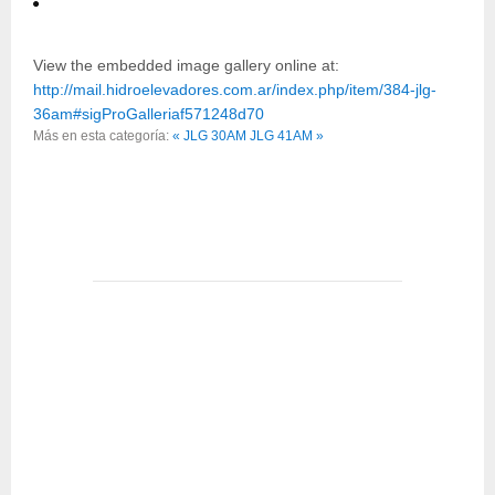
View the embedded image gallery online at:
http://mail.hidroelevadores.com.ar/index.php/item/384-jlg-
36am#sigProGalleriaf571248d70
Más en esta categoría:
« JLG 30AM
JLG 41AM »