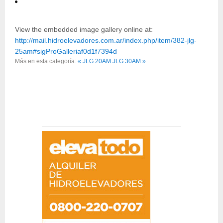
View the embedded image gallery online at:
http://mail.hidroelevadores.com.ar/index.php/item/382-jlg-
25am#sigProGalleriaf0d1f7394d
Más en esta categoría:
« JLG 20AM
JLG 30AM »