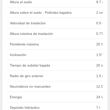
Altura al suelo
8.7 cm
Altura sobre el suelo - Potholes bajados
2 cm
Velocidad de traslación
0.5 - 4.
Altura máxima de traslación
5.77 m
Pendiente máxima
25 %
Inclinación
1.5° - 3°
Tiempo de subida/ bajada
20 s / 29
Radio de giro exterior
1.5 m
Neumáticos no marcantes
12.5 x 4
Energia
24 V - 1
Depósito hidráulico
7 l