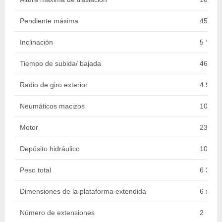
Pendiente máxima
45 %
Inclinación
5 °
Tiempo de subida/ bajada
46 s / 
Radio de giro exterior
4.96 m
Neumáticos macizos
10-16.
Motor
23.1 k
Depósito hidráulico
100 l
Peso total
6 300 
Dimensiones de la plataforma extendida
6 x 1.
Número de extensiones
2