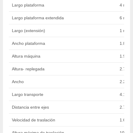
Largo plataforma
4 m
Largo plataforma extendida
6 m
Largo (extensión)
1 m
Ancho plataforma
1.89 m
Altura máquina
1.91 m
Altura- replegada
2.77 m
Ancho
2.25 m
Largo transporte
4.18 m
Distancia entre ejes
2.75 m
Velocidad de traslación
1.6 - 6
Altura máxima de traslación
10 m