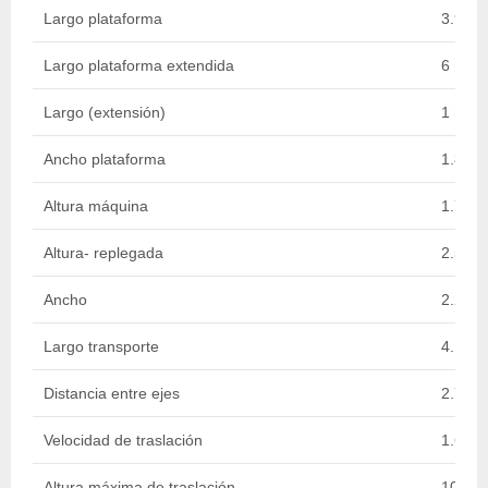
Largo plataforma
3.91 
Largo plataforma extendida
6 m
Largo (extensión)
1 m
Ancho plataforma
1.89 
Altura máquina
1.71 
Altura- replegada
2.59 
Ancho
2.25 
Largo transporte
4.18 
Distancia entre ejes
2.75 
Velocidad de traslación
1.6 - 
Altura máxima de traslación
10 m