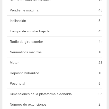
Pendiente máxima
45 %
Inclinación
5 °
Tiempo de subida/ bajada
43 s / 
Radio de giro exterior
4.96 
Neumáticos macizos
10-16.
Motor
23.1 k
Depósito hidráulico
100 l
Peso total
5 440 
Dimensiones de la plataforma extendida
6 x 1.
Número de extensiones
2