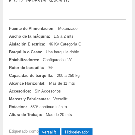
6 "O 12" PEDESTAL MÁS ALTO
Fuente de Alimentacion:
Motorizado
Ancho de la máquina:
1,5 a 2 mts
Aislación Electrica:
46 Kv Categoría C
Barquilla o Cesta:
Una barquilla doble
Estabilizadores:
Configurados "A"
Rotor de barquilla:
94º
Capacidad de barquilla:
200 a 250 kg
Alcance Horizontal:
Mas de 11 mts
Accesorios:
Sin Accesorios
Marcas y Fabricantes:
Versalift
Rotacion:
360º continua infinita
Altura de Trabajo:
Mas de 20 mts
Etiquetado como
versalift
Hidroelevador