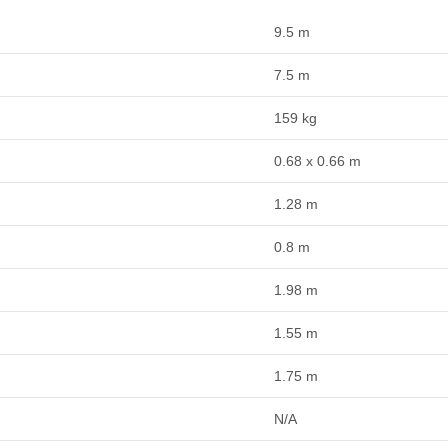
9.5 m
7.5 m
159 kg
0.68 x 0.66 m
1.28 m
0.8 m
1.98 m
1.55 m
1.75 m
N/A