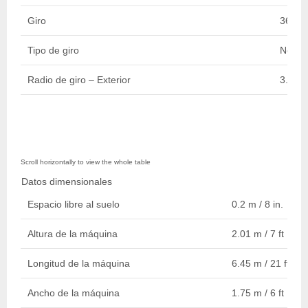
Giro
360 D
Tipo de giro
No-Co
Radio de giro – Exterior
3.15 m
Datos dimensionales
Espacio libre al suelo
0.2 m / 8 in.
Altura de la máquina
2.01 m / 7 ft
Longitud de la máquina
6.45 m / 21 ft
Ancho de la máquina
1.75 m / 6 ft