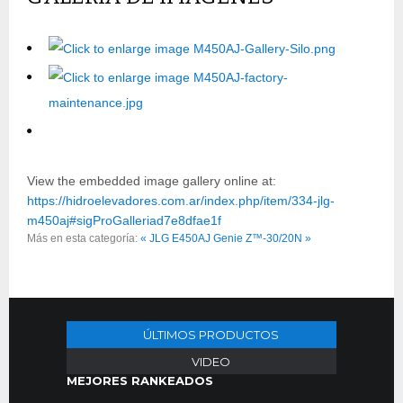
View the embedded image gallery online at:
https://hidroelevadores.com.ar/index.php/item/334-jlg-
m450aj#sigProGalleriad7e8dfae1f
Más en esta categoría:
« JLG E450AJ
Genie Z™-30/20N »
ÚLTIMOS PRODUCTOS
VIDEO
MEJORES RANKEADOS