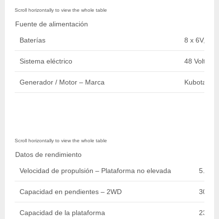
Fuente de alimentación
Baterías
8 x 6V, 370
Sistema eléctrico
48 Volts D
Generador / Motor – Marca
Kubota
Datos de rendimiento
Velocidad de propulsión – Plataforma no elevada
5.20 k
Capacidad en pendientes – 2WD
30 %
Capacidad de la plataforma
230 kg