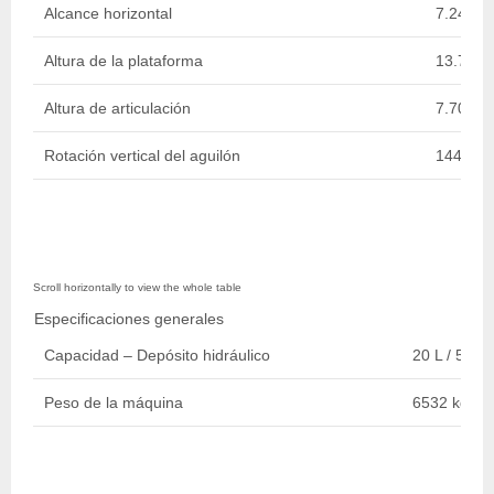
Alcance horizontal
7.24 m /
Altura de la plataforma
13.72 m 
Altura de articulación
7.70 m /
Rotación vertical del aguilón
144 Deg
Especificaciones generales
Capacidad – Depósito hidráulico
20 L / 5 gal.
Peso de la máquina
6532 kg / 1