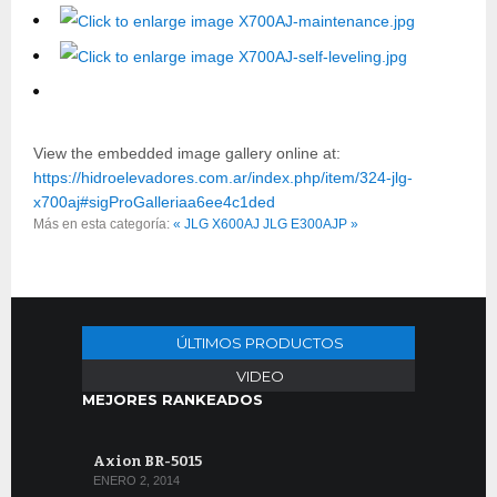
View the embedded image gallery online at:
https://hidroelevadores.com.ar/index.php/item/324-jlg-
x700aj#sigProGalleriaa6ee4c1ded
Más en esta categoría:
« JLG X600AJ
JLG E300AJP »
ÚLTIMOS PRODUCTOS
VIDEO
MEJORES RANKEADOS
Axion BR-5015
ENERO 2, 2014