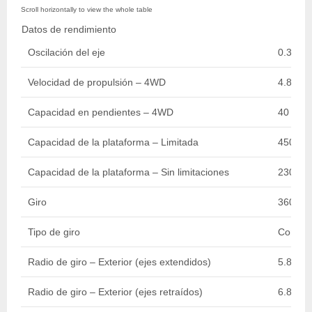
Datos de rendimiento
Oscilación del eje
0.3 m / 
Velocidad de propulsión – 4WD
4.80 km
Capacidad en pendientes – 4WD
40 %
Capacidad de la plataforma – Limitada
450 kg 
Capacidad de la plataforma – Sin limitaciones
230 kg 
Giro
360 De
Tipo de giro
Contin
Radio de giro – Exterior (ejes extendidos)
5.89 m /
Radio de giro – Exterior (ejes retraídos)
6.86 m /