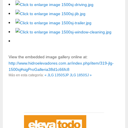
View the embedded image gallery online at:
http://www.hidroelevadores.com.ar/index.php/item/319-jlg-
1500sj#sigProGalleria38d1c66fc8
Más en esta categoría:
« JLG 1350SJP
JLG 1850SJ »