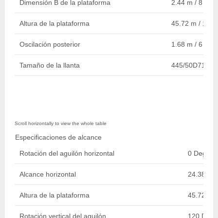
Dimensión B de la plataforma
2.44 m / 8 ft
Altura de la plataforma
45.72 m / 150 f
Oscilación posterior
1.68 m / 6 ft
Tamaño de la llanta
445/50D710 Re
Especificaciones de alcance
Rotación del aguilón horizontal
0 Degree
Alcance horizontal
24.38 m / 
Altura de la plataforma
45.72 m /
Rotación vertical del aguilón
120 Degr