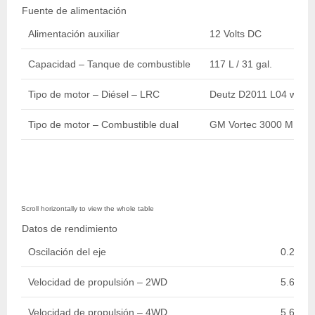
Fuente de alimentación
Alimentación auxiliar
12 Volts DC
Capacidad – Tanque de combustible
117 L / 31 gal.
Tipo de motor – Diésel – LRC
Deutz D2011 L04 w/EG
Tipo de motor – Combustible dual
GM Vortec 3000 MPFI 
Datos de rendimiento
Oscilación del eje
0.2 m / 
Velocidad de propulsión – 2WD
5.60 km
Velocidad de propulsión – 4WD
5.60 km