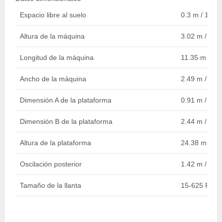
Espacio libre al suelo
0.3 m / 1 ft
Altura de la máquina
3.02 m / 10 f
Longitud de la máquina
11.35 m / 37 
Ancho de la máquina
2.49 m / 8 ft
Dimensión A de la plataforma
0.91 m / 3 ft
Dimensión B de la plataforma
2.44 m / 8 ft
Altura de la plataforma
24.38 m / 80 
Oscilación posterior
1.42 m / 5 ft
Tamaño de la llanta
15-625 Pnue