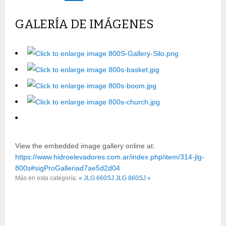
GALERÍA DE IMÁGENES
View the embedded image gallery online at:
https://www.hidroelevadores.com.ar/index.php/item/314-jlg-
800s#sigProGalleriad7ae5d2d04
Más en esta categoría:
« JLG 660SJ
JLG 860SJ »