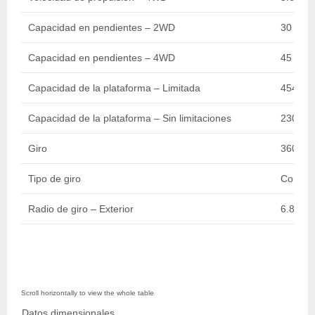
Capacidad en pendientes – 2WD
30 %
Capacidad en pendientes – 4WD
45 %
Capacidad de la plataforma – Limitada
454 kg 
Capacidad de la plataforma – Sin limitaciones
230 kg 
Giro
360 De
Tipo de giro
Contin
Radio de giro – Exterior
6.86 m /
Datos dimensionales