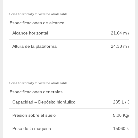
Especificaciones de alcance
Alcance horizontal
21.64 m / 71 f
Altura de la plataforma
24.38 m / 80 f
Especificaciones generales
Capacidad – Depósito hidráulico
235 L / 62 ga
Presión sobre el suelo
5.06 Kg/cm2
Peso de la máquina
15060 kg / 3