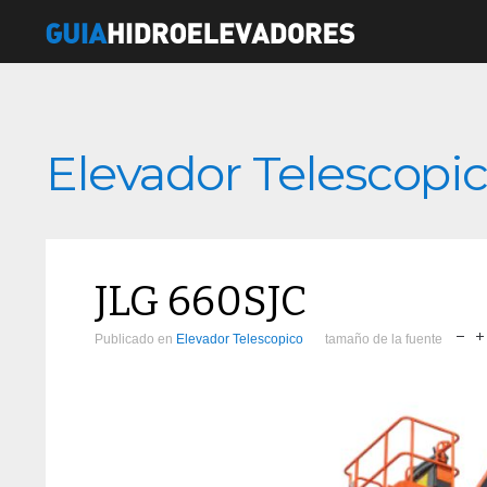
Elevador Telescopi
JLG 660SJC
Publicado en
Elevador Telescopico
tamaño de la fuente