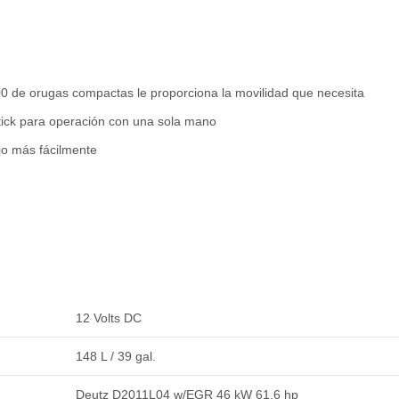
600 de orugas compactas le proporciona la movilidad que necesita
stick para operación con una sola mano
jo más fácilmente
12 Volts DC
148 L / 39 gal.
Deutz D2011L04 w/EGR 46 kW 61.6 hp