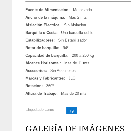
Fuente de Alimentacion:
Motorizado
Ancho de la máquina:
Mas 2 mts
Aislación Electrica:
Sin Aislacion
Barquilla o Cesta:
Una barquilla doble
Estabilizadores:
Sin Estabilizador
Rotor de barquilla:
94º
Capacidad de barquilla:
200 a 250 kg
Alcance Horizontal:
Mas de 11 mts
Accesorios:
Sin Accesorios
Marcas y Fabricantes:
JLG
Rotacion:
360º
Altura de Trabajo:
Mas de 20 mts
Etiquetado como
jlg
GALERÍA DE IMÁGENES