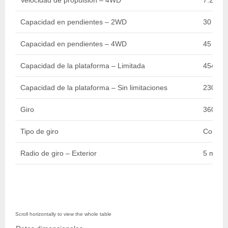
Velocidad de propulsión – 4WD
7.20 km
Capacidad en pendientes – 2WD
30 %
Capacidad en pendientes – 4WD
45 %
Capacidad de la plataforma – Limitada
454 kg 
Capacidad de la plataforma – Sin limitaciones
230 kg 
Giro
360 De
Tipo de giro
Contin
Radio de giro – Exterior
5 m / 16