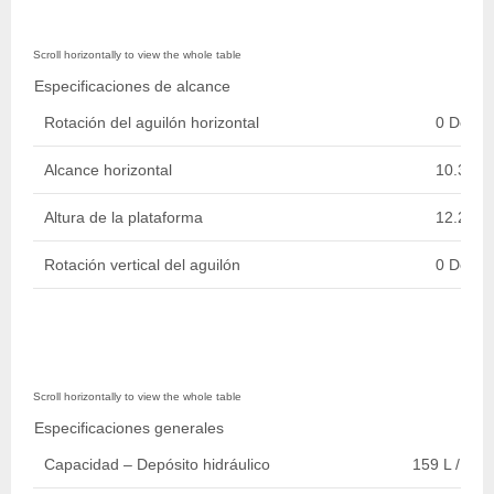
Especificaciones de alcance
Rotación del aguilón horizontal
0 Degre
Alcance horizontal
10.39 m 
Altura de la plataforma
12.29 m 
Rotación vertical del aguilón
0 Degre
Especificaciones generales
Capacidad – Depósito hidráulico
159 L / 42 g