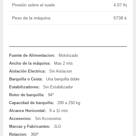
Presión sobre el suelo
4.07 Kg/cm
Peso de la máquina
5738 kg / 1
Fuente de Alimentacion:
Motorizado
Ancho de la máquina:
Mas 2 mts
Aislación Electrica:
Sin Aislacion
Barquilla o Cesta:
Una barquilla doble
Estabilizadores:
Sin Estabilizador
Rotor de barquilla:
94º
Capacidad de barquilla:
200 a 250 kg
Alcance Horizontal:
8 a 11 mts
Accesorios:
Sin Accesorios
Marcas y Fabricantes:
JLG
Rotacion:
360º