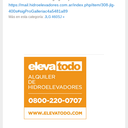
https://mail.hidroelevadores.com.ar/index.php/item/308-jlg-
400s#sigProGalleriac4a5481a89
Más en esta categoría:
JLG 460SJ »