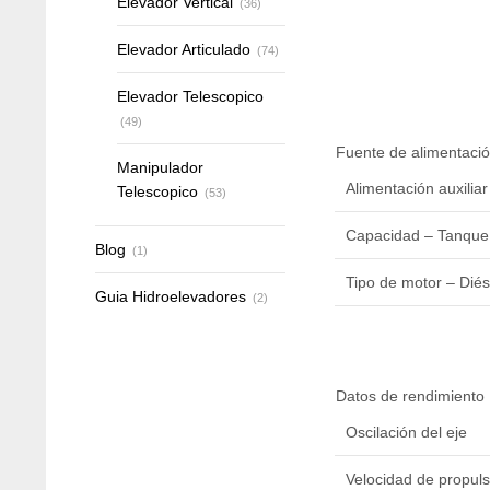
Elevador Vertical
(36)
Elevador Articulado
(74)
Elevador Telescopico
(49)
Fuente de alimentaci
Manipulador
Alimentación auxiliar
Telescopico
(53)
Capacidad – Tanque
Blog
(1)
Tipo de motor – Dié
Guia Hidroelevadores
(2)
Datos de rendimiento
Oscilación del eje
Velocidad de propul