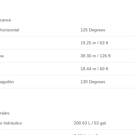
lcance
horizontal
125 Degrees
19.25 m / 63 ft
ma
38.30 m / 126 ft
n
18.44 m / 60 ft
 aguilón
130 Degrees
rales
 hidráulico
200.63 L / 53 gal.