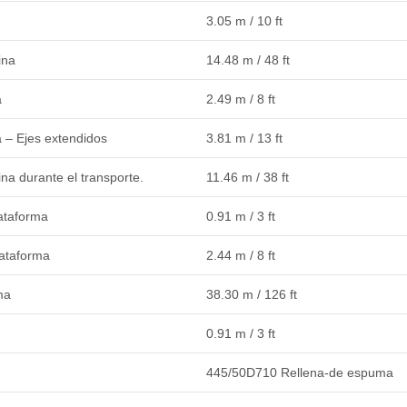
3.05 m / 10 ft
ina
14.48 m / 48 ft
a
2.49 m / 8 ft
 – Ejes extendidos
3.81 m / 13 ft
na durante el transporte.
11.46 m / 38 ft
ataforma
0.91 m / 3 ft
lataforma
2.44 m / 8 ft
ma
38.30 m / 126 ft
0.91 m / 3 ft
445/50D710 Rellena-de espuma