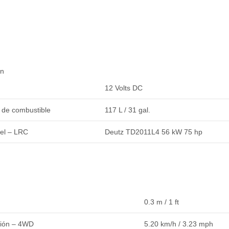
ón
12 Volts DC
 de combustible
117 L / 31 gal.
sel – LRC
Deutz TD2011L4 56 kW 75 hp
0.3 m / 1 ft
sión – 4WD
5.20 km/h / 3.23 mph