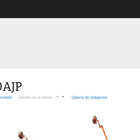
0AJP
iculado
tamaño de la fuente
Galería de imágenes