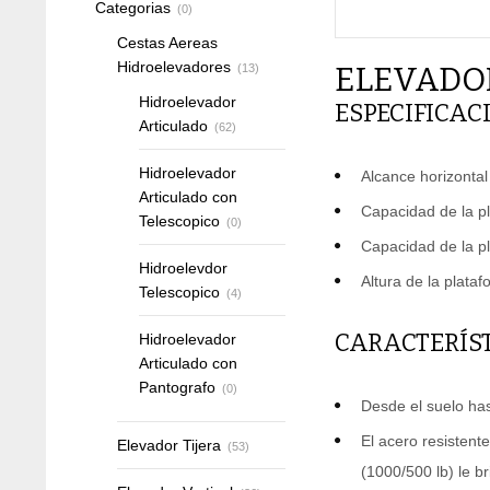
Categorias
(0)
Cestas Aereas
Hidroelevadores
ELEVADO
(13)
Hidroelevador
ESPECIFICAC
Articulado
(62)
Hidroelevador
Alcance horizontal 
Articulado con
Capacidad de la pl
Telescopico
(0)
Capacidad de la pl
Hidroelevdor
Altura de la plataf
Telescopico
(4)
CARACTERÍST
Hidroelevador
Articulado con
Pantografo
(0)
Desde el suelo ha
El acero resistent
Elevador Tijera
(53)
(1000/500 lb) le b