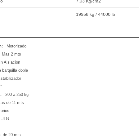
lo
7.03 Kg/cm2
19958 kg / 44000 lb
n:
Motorizado
Mas 2 mts
in Aislacion
 barquilla doble
stabilizador
º
:
200 a 250 kg
as de 11 mts
orios
JLG
 de 20 mts