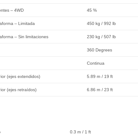
entes – 4WD
45 %
taforma – Limitada
450 kg / 992 lb
aforma – Sin limitaciones
230 kg / 507 lb
360 Degrees
Continua
ior (ejes extendidos)
5.89 m / 19 ft
ior (ejes retraídos)
6.86 m / 23 ft
o
0.3 m / 1 ft