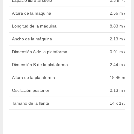
Espacio libre al suelo
0.3 m / 1 ft
Altura de la máquina
2.56 m / 8 ft
Longitud de la máquina
8.83 m / 29 f
Ancho de la máquina
2.13 m / 7 ft
Dimensión A de la plataforma
0.91 m / 3 ft
Dimensión B de la plataforma
2.44 m / 8 ft
Altura de la plataforma
18.46 m / 61 
Oscilación posterior
0.13 m / 5 in
Tamaño de la llanta
14 x 17.5 Ai