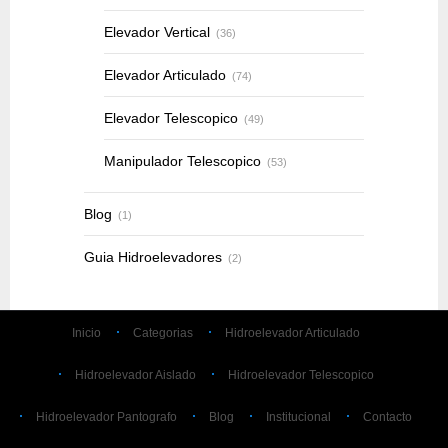
Elevador Vertical
(36)
Elevador Articulado
(74)
Elevador Telescopico
(49)
Manipulador Telescopico
(53)
Blog
(1)
Guia Hidroelevadores
(2)
Inicio
Categorias
Hidroelevador Articulado
Hidroelevador Aislado
Hidroelevador Telescopico
Hidroelevador Pantografo
Blog
Institucional
Contacto