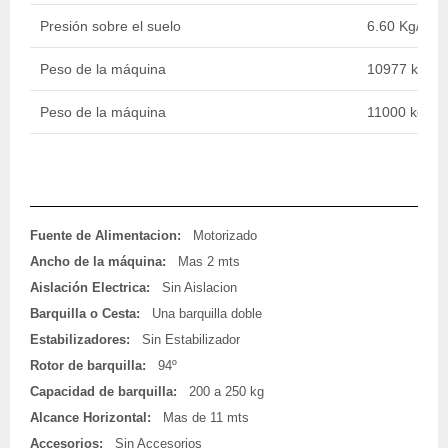
Presión sobre el suelo
6.60 Kg/cm2
Peso de la máquina
10977 kg / 2
Peso de la máquina
11000 kg / 2
Fuente de Alimentacion:
Motorizado
Ancho de la máquina:
Mas 2 mts
Aislación Electrica:
Sin Aislacion
Barquilla o Cesta:
Una barquilla doble
Estabilizadores:
Sin Estabilizador
Rotor de barquilla:
94º
Capacidad de barquilla:
200 a 250 kg
Alcance Horizontal:
Mas de 11 mts
Accesorios:
Sin Accesorios