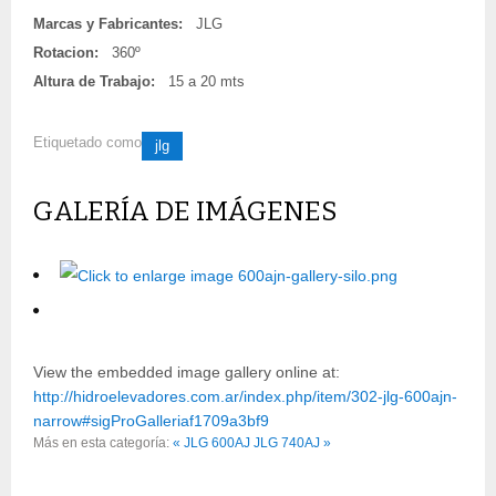
Marcas y Fabricantes:
JLG
Rotacion:
360º
Altura de Trabajo:
15 a 20 mts
Etiquetado como
jlg
GALERÍA DE IMÁGENES
View the embedded image gallery online at:
http://hidroelevadores.com.ar/index.php/item/302-jlg-600ajn-
narrow#sigProGalleriaf1709a3bf9
Más en esta categoría:
« JLG 600AJ
JLG 740AJ »