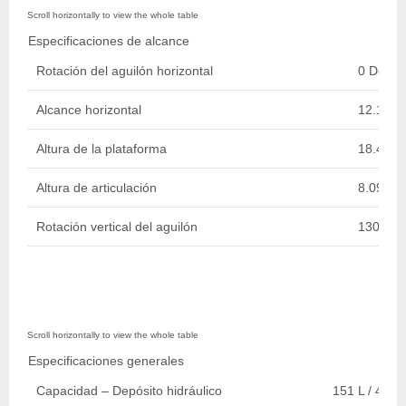
Especificaciones de alcance
Rotación del aguilón horizontal
0 Degre
Alcance horizontal
12.10 m 
Altura de la plataforma
18.46 m 
Altura de articulación
8.09 m /
Rotación vertical del aguilón
130 Deg
Especificaciones generales
Capacidad – Depósito hidráulico
151 L / 40 ga