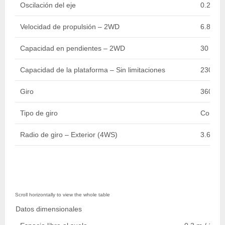
Oscilación del eje
0.2 m / 
Velocidad de propulsión – 2WD
6.80 km
Capacidad en pendientes – 2WD
30 %
Capacidad de la plataforma – Sin limitaciones
230 kg 
Giro
360 De
Tipo de giro
Contin
Radio de giro – Exterior (4WS)
3.60 m /
Datos dimensionales