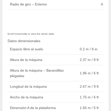
Radio de giro – Exterior
4.39 m
Datos dimensionales
Espacio libre al suelo
0.2 m / 8 in.
Altura de la máquina
2.37 m / 8 ft
Altura de la máquina – Barandillas
1.96 m / 6 ft
plegadas
Longitud de la máquina
2.67 m / 9 ft
Ancho de la máquina
1.75 m / 6 ft
Dimensión A de la plataforma
1.65 m / 5 ft