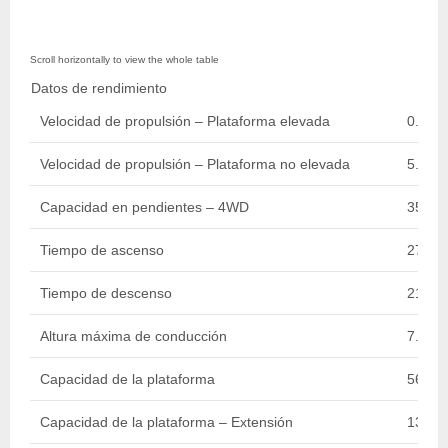
Datos de rendimiento
Velocidad de propulsión – Plataforma elevada
0.80 k
Velocidad de propulsión – Plataforma no elevada
5.60 k
Capacidad en pendientes – 4WD
35 %
Tiempo de ascenso
27 sec
Tiempo de descenso
21 sec
Altura máxima de conducción
7.92 m
Capacidad de la plataforma
567 kg
Capacidad de la plataforma – Extensión
136 kg