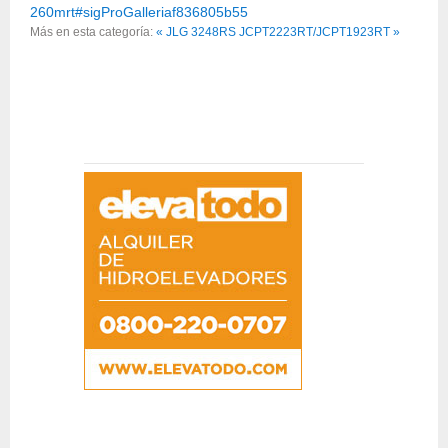
260mrt#sigProGalleriaf836805b55
Más en esta categoría:
« JLG 3248RS
JCPT2223RT/JCPT1923RT »