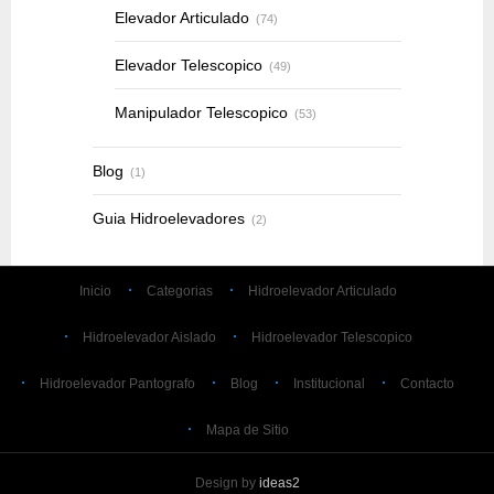
Elevador Articulado
(74)
Elevador Telescopico
(49)
Manipulador Telescopico
(53)
Blog
(1)
Guia Hidroelevadores
(2)
Inicio
Categorias
Hidroelevador Articulado
Hidroelevador Aislado
Hidroelevador Telescopico
Hidroelevador Pantografo
Blog
Institucional
Contacto
Mapa de Sitio
Design by
ideas2