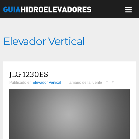
Elevador Vertical
JLG 1230ES
Publicado en
Elevador Vertical
tamaño de la fuente